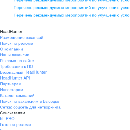
pr@ural.hh.ru
Перечень рекомендуемых мероприятий по улучшению услов
Перечень рекомендуемых мероприятий по улучшению усло
Новосибирск
ул. Большевистская, д. 35,
HeadHunter
помещение 21
Размещение вакансий
Поиск по резюме
+7 383 207-94-64
О компании
pr@nsk.hh.ru
Наши вакансии
Реклама на сайте
Требования к ПО
Безопасный HeadHunter
HeadHunter API
Партнерам
Инвесторам
Каталог компаний
Поиск по вакансиям в Высоцке
Сетка: соцсеть для нетворкинга
Соискателям
hh PRO
Готовое резюме