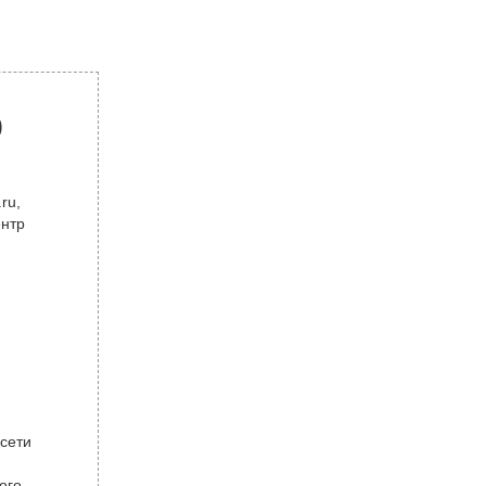
р
ru,
ентр
 сети
ого