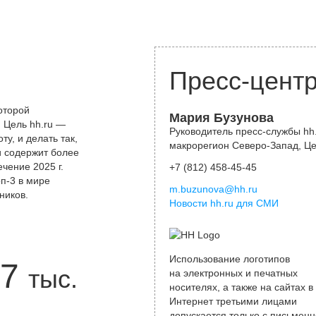
Пресс-цент
оторой
Мария Бузунова
 Цель hh.ru —
Руководитель пресс-службы hh.
у, и делать так,
макрорегион Северо-Запад, Ц
и содержит более
чение 2025 г.
+7 (812) 458-45-45
оп-3 в мире
m.buzunova@hh.ru
ников.
Новости hh.ru для СМИ
Использование логотипов
7
тыс.
на электронных и печатных
носителях, а также на сайтах в
Интернет третьими лицами
допускается только с письменн