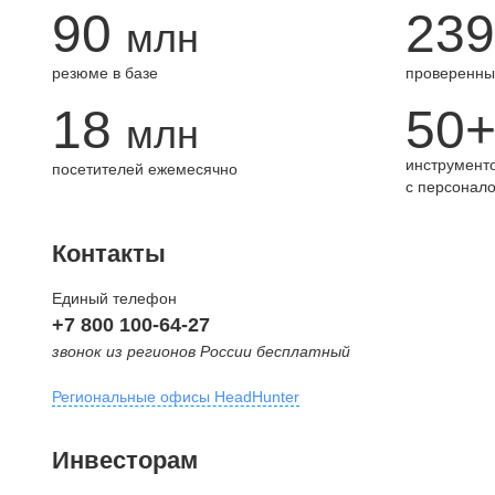
90
239
млн
резюме в базе
проверенны
18
50
млн
инструменто
посетителей ежемесячно
с персонал
Контакты
Единый телефон
+7 800 100-64-27
звонок из регионов России бесплатный
Региональные офисы HeadHunter
Москва
Инвесторам
внутригородская территория