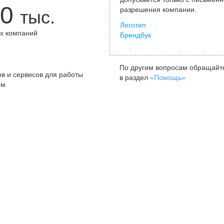
0
разрешения компании.
тыс.
Логотип
х компаний
Брендбук
+
По другим вопросам обращайт
в и сервисов для работы
в раздел
«Помощь»
ом
Санкт-Петербург
Я
ул. Жуковского, д. 19, особняк
ул