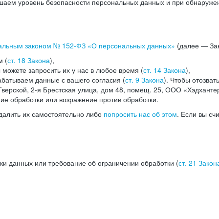
аем уровень безопасности персональных данных и при обнаружени
альным законом №
152-ФЗ
«О персональных данных»
(далее — Зак
м (
ст. 18 Закона
),
можете запросить их у нас в любое время (
ст. 14 Закона
),
абатываем данные с вашего согласия (
ст. 9 Закона
). Чтобы отозват
верской, 2-я Брестская улица, дом 48, помещ. 25, ООО «Хэдханте
ние обработки или возражение против обработки.
далить их самостоятельно либо
попросить нас об этом
. Если вы сч
ки данных или требование об ограничении обработки (
ст. 21 Закон