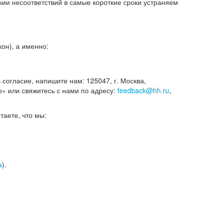
и несоответствий в самые короткие сроки устраняем
он), а именно:
ь согласие, напишите нам: 125047, г. Москва,
р» или свяжитесь с нами по адресу:
feedback@hh.ru
,
итаете, что мы:
а
).