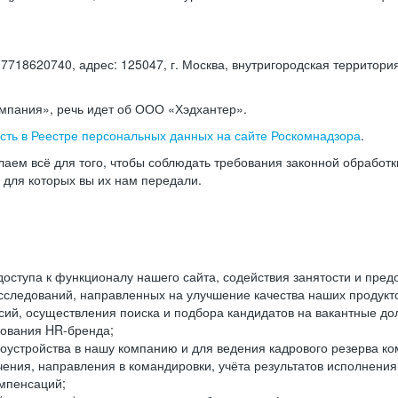
18620740, адрес: 125047, г. Москва, внутригородская территория
омпания», речь идет об ООО «Хэдхантер».
есть в Реестре персональных данных на сайте Роскомнадзора
.
аем всё для того, чтобы соблюдать требования законной обработ
, для которых вы их нам передали.
ступа к функционалу нашего сайта, содействия занятости и пред
следований, направленных на улучшение качества наших продуктов
ий, осуществления поиска и подбора кандидатов на вакантные дол
ования HR-бренда;
оустройства в нашу компанию и для ведения кадрового резерва ко
чения, направления в командировки, учёта результатов исполнени
омпенсаций;