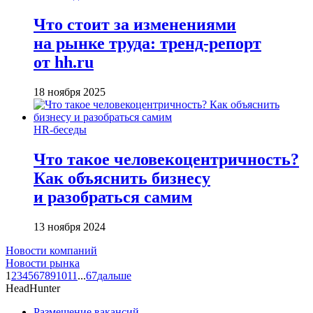
Что стоит за изменениями
на рынке труда: тренд-репорт
от hh.ru
18 ноября 2025
HR-беседы
Что такое человеко­центричность?
Как объяснить бизнесу
и разобраться самим
13 ноября 2024
Новости компаний
Новости рынка
1
2
3
4
5
6
7
8
9
10
11
...
67
дальше
HeadHunter
Размещение вакансий